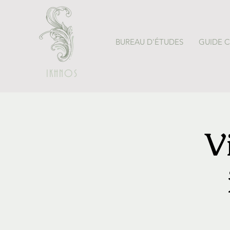
BUREAU D'ÉTUDES
GUIDE 
IKHNOS
V