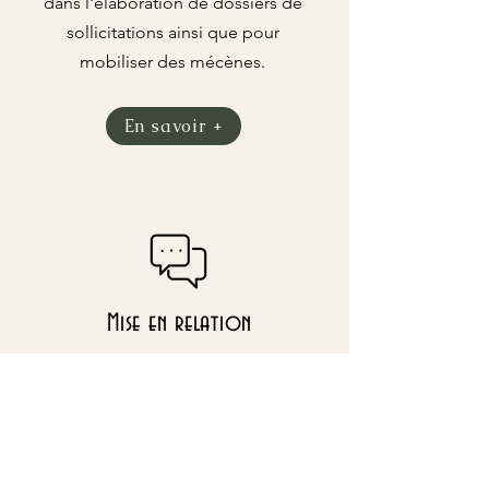
dans l'élaboration de dossiers de
sollicitations ainsi que pour
mobiliser des mécènes.
En savoir +
Mise en relation
Le patrimoine nécessite de
s'entourer. Je peux devenir
l'intermédiaire entre le porteur
de projet, le maître d'oeuvre, la