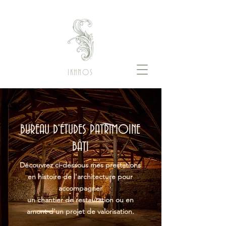
IKHNOS
BUREAU D'ÉTUDES PATRIMOINE
BÂTI
Découvrez ci-dessous mes prestations
en histoire de l'architecture pour
accompagner
un chantier de restauration ou en
amont d'un projet de valorisation.