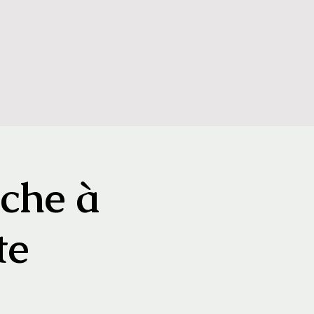
èche à
te