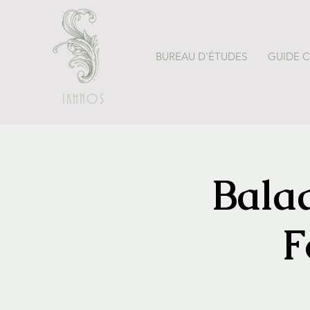
BUREAU D'ÉTUDES
GUIDE 
IKHNOS
Balad
F